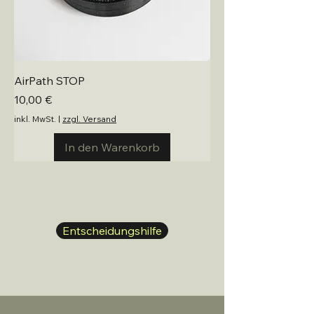
AirPath STOP
Preis
10,00 €
inkl. MwSt.
|
zzgl. Versand
In den Warenkorb
Entscheidungshilfe