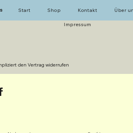
ns
Start
Shop
Kontakt
Über u
Impressum
pliziert den Vertrag widerrufen
f