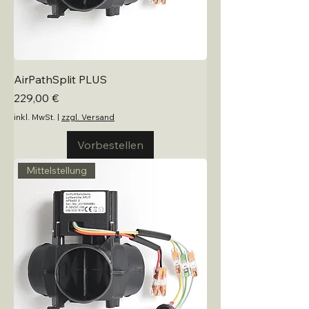
AirPathSplit PLUS
Preis
229,00 €
inkl. MwSt.
|
zzgl. Versand
Vorbestellen
Mittelstellung