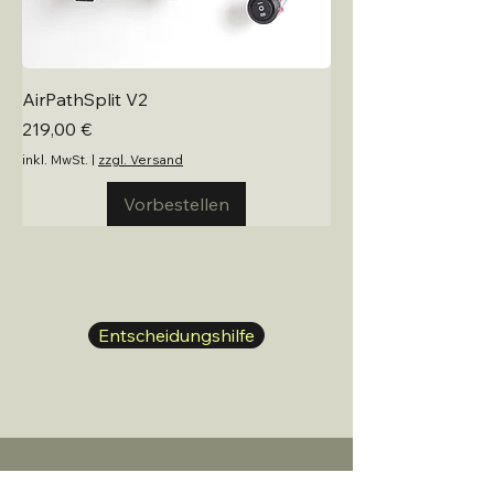
AirPathSplit V2
Preis
219,00 €
inkl. MwSt.
|
zzgl. Versand
Vorbestellen
Entscheidungshilfe
Air Path Solutions